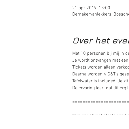
21 apr 2019, 13:00
Demakervanlekkers, Bossche
Over het ev
Met 10 personen bij mij in d
Je wordt ontvangen met een
Tickets worden alleen verkoc
Daarna worden 4 G&T's geser
Tafelwater is included. Je z
De ervaring leert dat dit erg
=====================
Mijn oprit biedt plaats aan f
rotonde) of Liduinahof (50 m
Bosscheweg #42. Let op:
NI