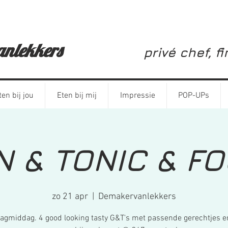
ervanlekkers
privé chef, f
ten bij jou
Eten bij mij
Impressie
POP-UPs
N & TONIC & F
zo 21 apr
  |  
Demakervanlekkers
agmiddag. 4 good looking tasty G&T's met passende gerechtjes e