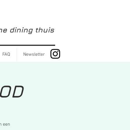
ine dining thuis
FAQ
Newsletter
OOD
n een