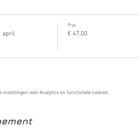
s het ongeveer 20 minuten lopen naar Demakervanlekkers.
Prijs
 april
€ 47,00
instellingen voor Analytics en functionele cookies.
enement