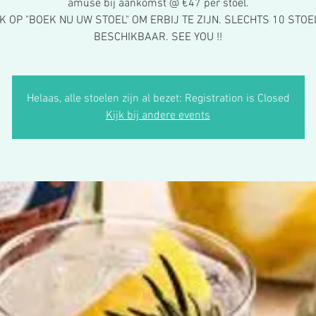
amuse bij aankomst @ €47 per stoel.
IK OP "BOEK NU UW STOEL" OM ERBIJ TE ZIJN. SLECHTS 10 STOE
BESCHIKBAAR. SEE YOU !!
Helaas, alle stoelen zijn al bezet: Registration is Closed
Kijk bij andere events