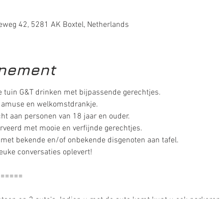
weg 42, 5281 AK Boxtel, Netherlands
enement
e tuin G&T drinken met bijpassende gerechtjes.
 amuse en welkomstdrankje.
ht aan personen van 18 jaar en ouder.
veerd met mooie en verfijnde gerechtjes.
it met bekende en/of onbekende disgenoten aan tafel.
 leuke conversaties oplevert!
======
ietsen en 2 auto's. Indien u met de auto komt kunt u ook parkeren b
eter verder/afslag naar het ziekenhuis). Vanaf beide is het slech
ET
parkeren op het parkeerterrein van "De Postiljon/snackbar BigS