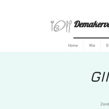
Demak
Home
Wie
E
GI
Zond